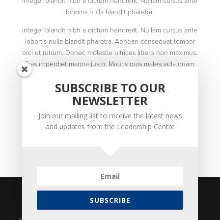
Integer blandit nibh a dictum hendrerit. Nullam cursus ante
lobortis nulla blandit pharetra.
Integer blandit nibh a dictum hendrerit. Nullam cursus ante
lobortis nulla blandit pharetra. Aenean consequat tempor
orci ut rutrum. Donec molestie ultrices libero non maximus.
Cras imperdiet magna justo. Mauris quis malesuada quam.
Vivamus tempus lorem et est suscipit lacinia. Curabitur
SUBSCRIBE TO OUR
porta nulla nisi, eu aliquam tellus porta sit amet. Fusce eu
NEWSLETTER
pretium risus, quis bibendum magna. Pellentesque iaculis
pellentesque sagittis. Mauris facilisis, metus quis
Join our mailing list to receive the latest news
condimentum dictum, ante turpis luctus urna, non
and updates from the Leadership Centre
commodo lacus magna id tellus.
SUBSCRIBE
Copyrights 2026 The Leadership Centre